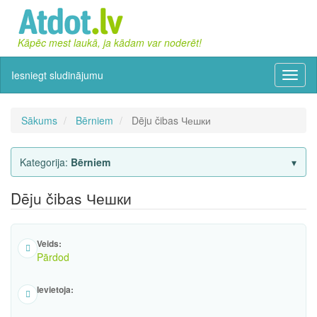
Kāpēc mest laukā, ja kādam var noderēt!
Iesniegt sludinājumu
Izvēln
Sākums
Bērniem
Dēju čibas Чешки
Kategorija:
Bērniem
Dēju čibas Чешки
Veids:
Pārdod
Ievietoja: