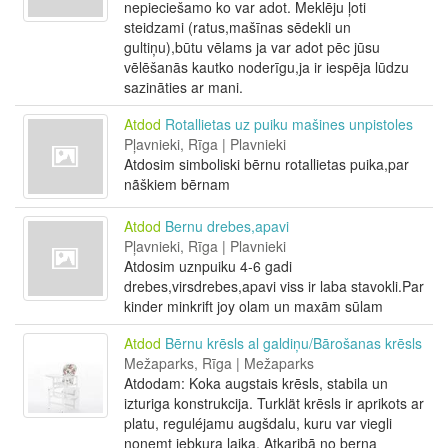
nepieciešamo ko var adot. Meklēju ļoti
steidzami (ratus,mašīnas sēdekli un
gultiņu),būtu vēlams ja var adot pēc jūsu
vēlēšanās kautko noderīgu,ja ir iespēja lūdzu
sazināties ar mani.
Atdod
Rotallietas uz puiku mašines unpistoles
Pļavnieki, Rīga | Plavnieki
Atdosim simboliski bērnu rotallietas puika,par
nãškiem bērnam
Atdod
Bernu drebes,apavi
Pļavnieki, Rīga | Plavnieki
Atdosim uznpuiku 4-6 gadi
drebes,virsdrebes,apavi viss ir laba stavokli.Par
kinder minkrift joy olam un maxām sūlam
Atdod
Bērnu krēsls al galdiņu/Bārošanas krēsls
Mežaparks, Rīga | Mežaparks
Atdodam: Koka augstais krēsls, stabila un
izturiga konstrukcija. Turklät krēsls ir aprikots ar
platu, reguléjamu augšdalu, kuru var viegli
nonemt jebkura laika. Atkaribā no berna