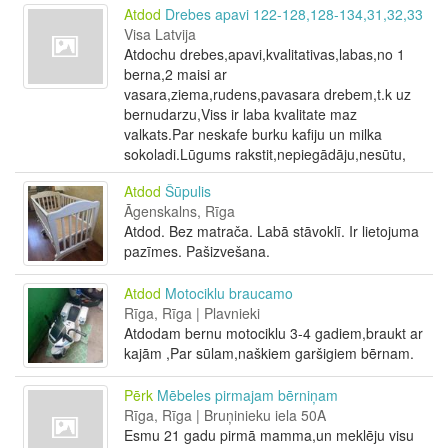
Atdod
Drebes apavi 122-128,128-134,31,32,33
Visa Latvija
Atdochu drebes,apavi,kvalitativas,labas,no 1
berna,2 maisi ar
vasara,ziema,rudens,pavasara drebem,t.k uz
bernudarzu,Viss ir laba kvalitate maz
valkats.Par neskafe burku kafiju un milka
sokoladi.Lūgums rakstit,nepiegādāju,nesūtu,
Atdod
Šūpulis
Āgenskalns, Rīga
Atdod. Bez matrača. Labā stāvoklī. Ir lietojuma
pazīmes. Pašizvešana.
Atdod
Motociklu braucamo
Rīga, Rīga | Plavnieki
Atdodam bernu motociklu 3-4 gadiem,braukt ar
kajām ,Par sūlam,naškiem garšigiem bērnam.
Pērk
Mēbeles pirmajam bērniņam
Rīga, Rīga | Bruņinieku iela 50A
Esmu 21 gadu pirmā mamma,un meklēju visu