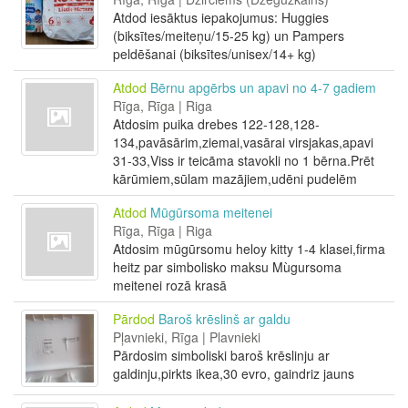
Atdod iesāktus iepakojumus: Huggies
(biksītes/meiteņu/15-25 kg) un Pampers
peldēšanai (biksītes/unisex/14+ kg)
Atdod
Bērnu apgērbs un apavi no 4-7 gadiem
Rīga, Rīga | Riga
Atdosim puika drebes 122-128,128-
134,pavāsārim,ziemai,vasārai virsjakas,apavi
31-33,Viss ir teicãma stavokli no 1 bērna.Prēt
kārūmiem,sūlam mazājiem,udēni pudelēm
Atdod
Mūgūrsoma meitenei
Rīga, Rīga | Riga
Atdosim mūgūrsomu heloy kitty 1-4 klasei,firma
heitz par simbolisko maksu Mùgursoma
meitenei rozā krasā
Pārdod
Baroš krēslinš ar galdu
Pļavnieki, Rīga | Plavnieki
Pārdosim simboliski baroš krēslinju ar
galdinju,pirkts ikea,30 evro, gaindriz jauns