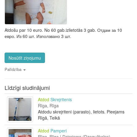
Atdošu par 10 euro. No 60 gab.izlietotās 3 gab. Отдам за 10
евро. Из 60 шт. Използвано 3 шт.
Nosūtīt ziņojumu
Palīdzība
Līdzīgi sludinājumi
Atdod
Skrejritenis
Rīga, Rīga
Atdodu skrejriteni (parasto), lietots. Pieejams
Rīgā, Teikā
Atdod
Pamperi
Rīga, Rīga | Dzirciems (Dzegužkalns)