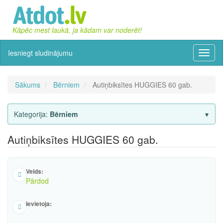
Kāpēc mest laukā, ja kādam var noderēt!
Iesniegt sludinājumu
Izvēln
Sākums
Bērniem
Autiņbiksītes HUGGIES 60 gab.
Kategorija:
Bērniem
Autiņbiksītes HUGGIES 60 gab.
Veids:
Pārdod
Ievietoja: