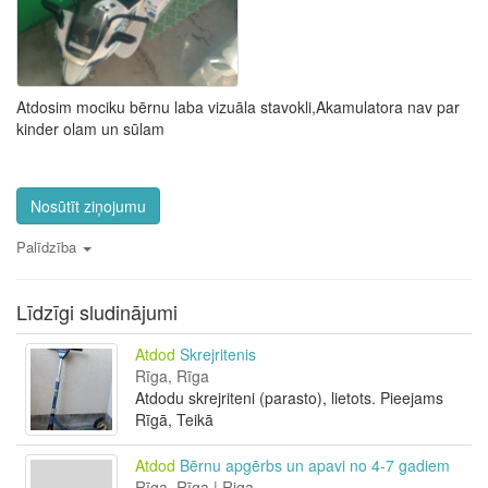
Atdosim mociku bērnu laba vizuāla stavokli,Akamulatora nav par
kinder olam un sūlam
Nosūtīt ziņojumu
Palīdzība
Līdzīgi sludinājumi
Atdod
Skrejritenis
Rīga, Rīga
Atdodu skrejriteni (parasto), lietots. Pieejams
Rīgā, Teikā
Atdod
Bērnu apgērbs un apavi no 4-7 gadiem
Rīga, Rīga | Riga