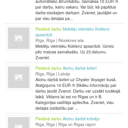
automātisko ātrumkārbu. Samaksa 10 EUR /h
par darbu, katru vakaru. Var būt, kā papildus
darbs esošajam darbam. Zvaniet, jautājiet un
par visu detaļas pa...
Piedāvā darbu
Meklēju vietnieku Koblenz
apsardzē
Rīga, Rīga | Rēzeknes iela
Meklēju vietnieku Koblenz apsardzē. Uzreiz
pēc maiņas samaksāšu. Uz 23.datumu.
Zvaniet.
Piedāvā darbu
Aicinu darbā šoferi
Rīga, Rīga | Latvija
Aicinu darbā šoferi uz Chysler Voyager busā.
Atalgojums 10 EUR /h Sīkāku informāciju par
darbu jautāt Zvanot. Darbu var uzsākt tuvākajā
laikā. Vēlams lai esi no Rīgas un ir B.
Kategorijas vadītāja apliecība. Zvaniet, visu
detaļas izstāstīšu par ...
Piedāvā darbu
Aicinu darbā krāvēju
Rīga, Rīga | Rīga un Rīgas rajoni