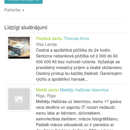
Palīdzība
Līdzīgi sludinājumi
Piedāvā darbu
Thomas firms
Visa Latvija
Čestná a spoľahlivá pôžička do 24 hodín.
Seriózna nebanková pôžička od 2 000 do 60
000 000 Kč bez nutnosti ručenia. Vyžaduje sa
pravidelný mesačný príjem a české občianstvo.
Osobný prístup ku každej žiadosti. Garantujem
rýchlu a spoľahlivú transak...
Meklē darbu
Meklēju haltūras īstermiņa
Rīga, Rīga
Meklēju Haltūras uz īstermiņu, esmu 17 gadus
vecs skolēns un saprotu IT nozari nedaudz,
esmu labs ar bērniem, dzīvniekiem,
saimniecības darbiem, mācos fotogrāfēšanu.
Pašlaik mācos vidusskolā un ir pieredze ar