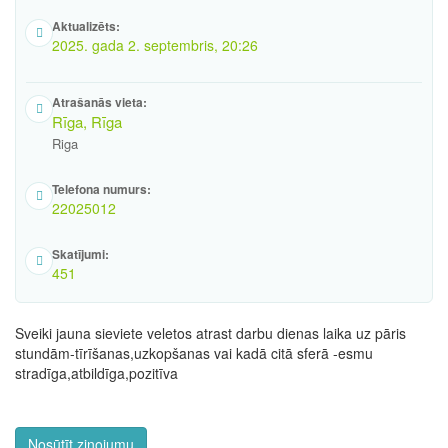
Aktualizēts:
2025. gada 2. septembris, 20:26
Atrašanās vieta:
Rīga, Rīga
Riga
Telefona numurs:
22025012
Skatījumi:
451
Sveiki jauna sieviete veletos atrast darbu dienas laika uz pāris
stundām-tīrīšanas,uzkopšanas vai kadā citā sferā -esmu
stradīga,atbildīga,pozitīva
Nosūtīt ziņojumu