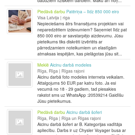
daudziem fiziskiem darbiem. Māku arī noņ...
Piedāvā darbu
Patēriņa – līdz 850 000 eiro
Visa Latvija | riga
Nepieciešams ātrs finansējums projektam vai
neparedzētiem izdevumiem? Saņemiet līdz pat
850 000 eiro ar savstarpējo aizdevumu. Jūsu
pieteikums tiks diskrēti izvērtēts ar
pārredzamiem noteikumiem un elastīgām
atmaksas iespējām, kas pielāgotas jūsu sit...
Meklē
Aicinu darbā modeles
Rīga, Rīga | Rīgas rajoni
Aicinu darbā foto modeles interneta veikalam.
Attalgojums 50 EUR par katru foto. Ja esi
vecumā no 18 - 29 gadiem, tad piesakies
rakstot sms uz WhatsApp :20539214 Gaidīšu
Jūsu pieteikumus.
Piedāvā darbu
Aicinu darbā šoferi
Rīga, Rīga | Rīga un Rīgas rajoni
Aicinu darbā šoferi ar B. Kategorijas vadītāja
apliecību. Darbs ir uz Chysler Voyager busa ar