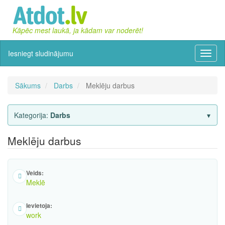
Kāpēc mest laukā, ja kādam var noderēt!
Iesniegt sludinājumu
Izvēln
Sākums
Darbs
Meklēju darbus
Kategorija:
Darbs
Meklēju darbus
Veids:
Meklē
Ievietoja:
work