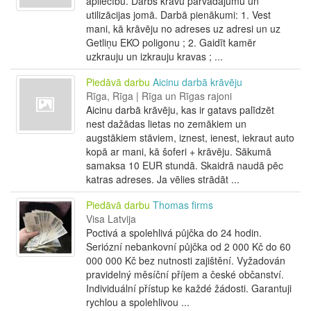
apliecību. Darbs kravu pārvadājumu un
utilizācijas jomā. Darbā pienākumi: 1. Vest
mani, kā krāvēju no adreses uz adresi un uz
Getliņu EKO poligonu ; 2. Gaidīt kamēr
uzkrauju un izkrauju kravas ; ...
Piedāvā darbu
Aicinu darbā krāvēju
Rīga, Rīga | Rīga un Rīgas rajoni
Aicinu darbā krāvēju, kas ir gatavs palīdzēt
nest dažādas lietas no zemākiem un
augstākiem stāviem, iznest, ienest, iekraut auto
kopā ar mani, kā šoferi + krāvēju. Sākumā
samaksa 10 EUR stundā. Skaidrā naudā pēc
katras adreses. Ja vēlies strādāt ...
Piedāvā darbu
Thomas firms
Visa Latvija
Poctivá a spolehlivá půjčka do 24 hodin.
Seriózní nebankovní půjčka od 2 000 Kč do 60
000 000 Kč bez nutnosti zajištění. Vyžadován
pravidelný měsíční příjem a české občanství.
Individuální přístup ke každé žádosti. Garantuji
rychlou a spolehlivou ...