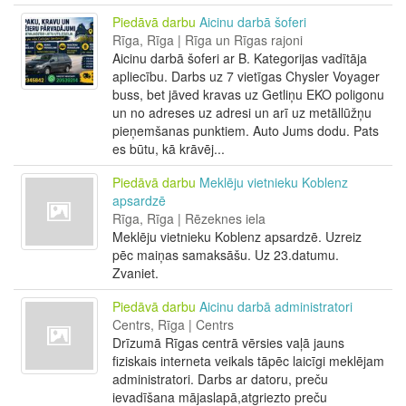
Piedāvā darbu
Aicinu darbā šoferi
Rīga, Rīga | Rīga un Rīgas rajoni
Aicinu darbā šoferi ar B. Kategorijas vadītāja
apliecību. Darbs uz 7 vietīgas Chysler Voyager
buss, bet jāved kravas uz Getliņu EKO poligonu
un no adreses uz adresi un arī uz metāllūžņu
pieņemšanas punktiem. Auto Jums dodu. Pats
es būtu, kā krāvēj...
Piedāvā darbu
Meklēju vietnieku Koblenz
apsardzē
Rīga, Rīga | Rēzeknes iela
Meklēju vietnieku Koblenz apsardzē. Uzreiz
pēc maiņas samaksāšu. Uz 23.datumu.
Zvaniet.
Piedāvā darbu
Aicinu darbā administratori
Centrs, Rīga | Centrs
Drīzumā Rīgas centrā vērsies vaļā jauns
fiziskais interneta veikals tāpēc laicīgi meklējam
administratori. Darbs ar datoru, preču
ievadīšana mājaslapā,atgriezto preču