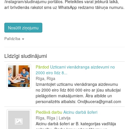
/instagram/sludinajumu portālos. Pieteikties varat jebkurā laikā,
arī brīvdienās rakstot sms uz WhatsApp redzamo tālruņa numuru.
Nosūtīt ziņojumu
Palīdzība
Līdzīgi sludinājumi
Pārdod
Uzticami vienādranga aizdevumi no
2000 eiro līdz 8...
Rīga, Rīga
Izmantojiet uzticamu vienādranga aizdevumu
no 2000 eiro līdz 800 000 eiro ar jūsu situācijai
pielāgotiem maksājumiem. Ātra atbilde un
personalizēts atbalsts: Ondjkucera@gmail.com
Piedāvā darbu
Aicinu darbā šoferi
Rīga, Rīga | Latvija
Aicinu darbā šoferi ar B. kategorijas vadītāja