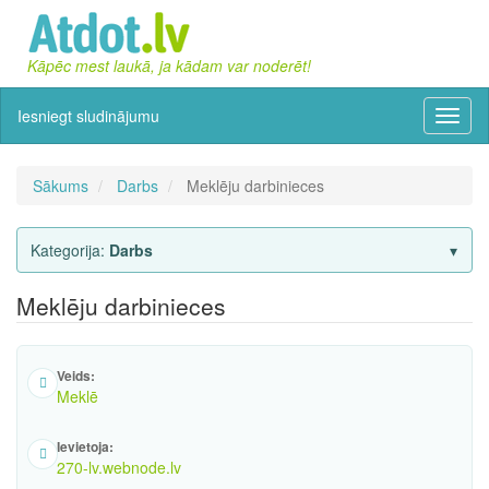
Kāpēc mest laukā, ja kādam var noderēt!
Iesniegt sludinājumu
Izvēln
Sākums
Darbs
Meklēju darbinieces
Kategorija:
Darbs
Meklēju darbinieces
Veids:
Meklē
Ievietoja:
270-lv.webnode.lv