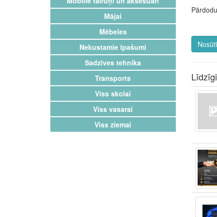
Mobilie tālruņi un aksesuāri
Pārdodu
Mājai
Mēbeles
Nosūtī
Nekustamie īpašumi
Sadzīves tehnika
Līdzīg
Transports
Viss skolai
Viss vasarai
Viss ziemai