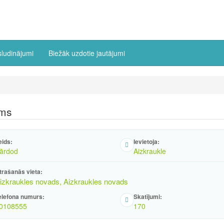
sludinājumi
Biežāk uzdotie jautājumi
īms
eids:
Ievietoja:
ārdod
Aizkraukle
trašanās vieta:
izkraukles novads, Aizkraukles novads
elefona numurs:
Skatījumi:
0108555
170