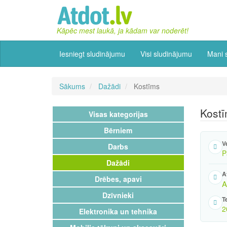
Kāpēc mest laukā, ja kādam var noderēt!
Iesniegt sludinājumu
Visi sludinājumu
Mani 
Sākums
Dažādi
Kostīms
Kost
Visas kategorijas
Bērniem
V
Darbs
P
Dažādi
A
Drēbes, apavi
A
Dzīvnieki
T
2
Elektronika un tehnika