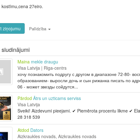
 kostīmu,cena 27eiro.
t ziņojumu
Palīdzība
i sludinājumi
Maina
mekle draugu
Visa Latvija | Riga-centrs
хочу познакомить подругу с другом в диапазоне 72-80- во
образованием- выросли дочь и сын рижанка писать по адре
06 - может звезды сойдутся...
Pārdod
Ātrs un uzticams serviss
Visa Latvija
Sveiki! Aizdevumi pieejami. ✔ Piemērota procentu likme ✔ Ela
28 318 539
Atdod
Dators
Aizkraukles novads, Aizkraukles novads