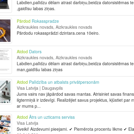
Labdien,palīdzu dēlam atrast darbiņu,beidza datorsistēmas teh
,gaidīsu labas ziņas.
Pārdod
Rokasspradze
Aizkraukles novads, Aizkraukles novads
Pārdodu rokassprādzi dzintara.cena 10eiro.
Atdod
Dators
Aizkraukles novads, Aizkraukles novads
Labdien,palīdzu dēlam atrast darbiņu,beidza datorsistēmas teh
man,gaidīšu labas ziņas
Atdod
Palīdzība un atbalsts privātpersonām
Visa Latvija | Daugavpils
Jums vairs nav jāpārdod savas mantas. Atrisiniet savas finansi
ilgtermiņā ir izdevīgi. Realizējiet savus projektus, kļūstiet pa
ar mums p...
Atdod
Ātrs un uzticams serviss
Visa Latvija
Sveiki! Aizdevumi pieejami. ✔ Piemērota procentu likme ✔ Ela