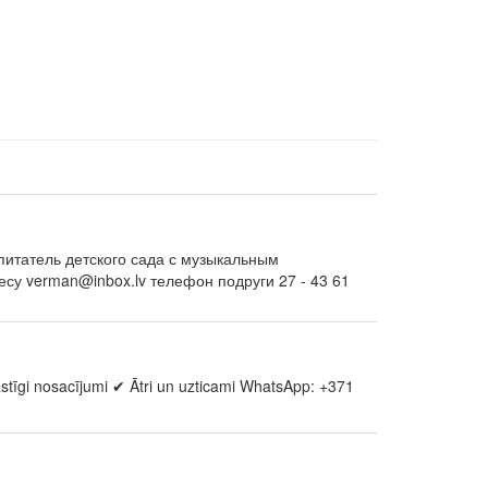
спитатель детского сада с музыкальным
су verman@inbox.lv телефон подруги 27 - 43 61
stīgi nosacījumi ✔ Ātri un uzticami WhatsApp: +371