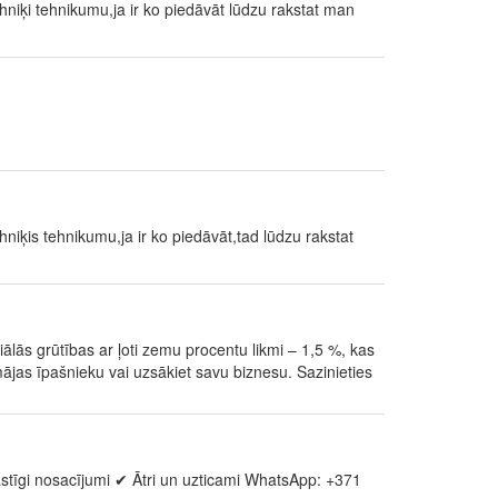
niķi tehnikumu,ja ir ko piedāvāt lūdzu rakstat man
niķis tehnikumu,ja ir ko piedāvāt,tad lūdzu rakstat
ālās grūtības ar ļoti zemu procentu likmi – 1,5 %, kas
r mājas īpašnieku vai uzsākiet savu biznesu. Sazinieties
stīgi nosacījumi ✔ Ātri un uzticami WhatsApp: +371