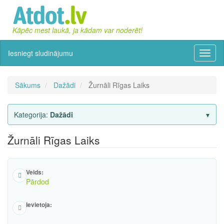
Kāpēc mest laukā, ja kādam var noderēt!
Iesniegt sludinājumu
Izvēln
Sākums
Dažādi
Žurnāli Rīgas Laiks
Kategorija:
Dažādi
Žurnāli Rīgas Laiks
Veids:
Pārdod
Ievietoja: