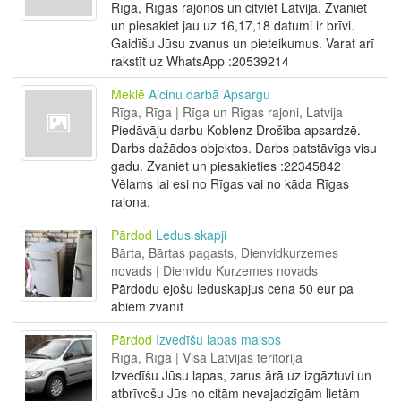
Rīgā, Rīgas rajonos un citviet Latvijā. Zvaniet
un piesakiet jau uz 16,17,18 datumi ir brīvi.
Gaidīšu Jūsu zvanus un pieteikumus. Varat arī
rakstīt uz WhatsApp :20539214
Meklē
Aicinu darbā Apsargu
Rīga, Rīga | Rīga un Rīgas rajoni, Latvija
Piedāvāju darbu Koblenz Drošība apsardzē.
Darbs dažādos objektos. Darbs patstāvīgs visu
gadu. Zvaniet un piesakieties :22345842
Vēlams lai esi no Rīgas vai no kāda Rīgas
rajona.
Pārdod
Ledus skapji
Bārta, Bārtas pagasts, Dienvidkurzemes
novads | Dienvidu Kurzemes novads
Pārdodu ejošu leduskapjus cena 50 eur pa
abiem zvanīt
Pārdod
Izvedīšu lapas maisos
Rīga, Rīga | Visa Latvijas teritorija
Izvedīšu Jūsu lapas, zarus ārā uz izgāztuvi un
atbrīvošu Jūs no citām nevajadzīgām lietām