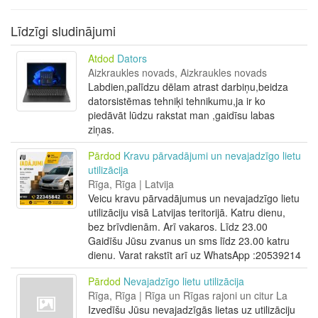
Līdzīgi sludinājumi
Atdod
Dators
Aizkraukles novads, Aizkraukles novads
Labdien,palīdzu dēlam atrast darbiņu,beidza
datorsistēmas tehniķi tehnikumu,ja ir ko
piedāvāt lūdzu rakstat man ,gaidīsu labas
ziņas.
Pārdod
Kravu pārvadājumi un nevajadzīgo lietu
utilizācija
Rīga, Rīga | Latvija
Veicu kravu pārvadājumus un nevajadzīgo lietu
utilizāciju visā Latvijas teritorijā. Katru dienu,
bez brīvdienām. Arī vakaros. Līdz 23.00
Gaidīšu Jūsu zvanus un sms līdz 23.00 katru
dienu. Varat rakstīt arī uz WhatsApp :20539214
Pārdod
Nevajadzīgo lietu utilizācija
Rīga, Rīga | Rīga un Rīgas rajoni un citur La
Izvedīšu Jūsu nevajadzīgās lietas uz utilizāciju