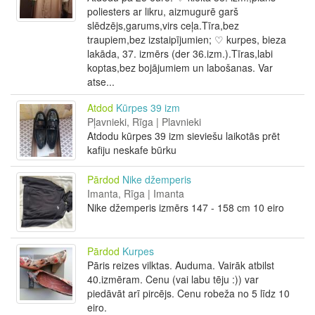
poliesters ar likru, aizmugurē garš
slēdzējs,garums,virs ceļa.Tīra,bez
traupiem,bez izstaipījumien; ♡ kurpes, bieza
lakāda, 37. izmērs (der 36.izm.).Tīras,labi
koptas,bez bojājumiem un labošanas. Var
atse...
Atdod
Kūrpes 39 izm
Pļavnieki, Rīga | Plavnieki
Atdodu kūrpes 39 izm sieviešu laikotās prēt
kafiju neskafe būrku
Pārdod
Nike džemperis
Imanta, Rīga | Imanta
Nike džemperis izmērs 147 - 158 cm 10 eiro
Pārdod
Kurpes
Pāris reizes vilktas. Auduma. Vairāk atbilst
40.izmēram. Cenu (vai labu tēju :)) var
piedāvāt arī pircējs. Cenu robeža no 5 līdz 10
eiro.