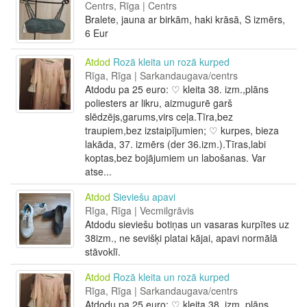
Centrs, Rīga | Centrs
Bralete, jauna ar birkām, haki krāsā, S izmērs,
6 Eur
Atdod
Rozā kleita un rozā kurped
Rīga, Rīga | Sarkandaugava/centrs
Atdodu pa 25 euro: ♡ kleita 38. izm.,plāns
poliesters ar likru, aizmugurē garš
slēdzējs,garums,virs ceļa.Tīra,bez
traupiem,bez izstaipījumien; ♡ kurpes, bieza
lakāda, 37. izmērs (der 36.izm.).Tīras,labi
koptas,bez bojājumiem un labošanas. Var
atse...
Atdod
Sieviešu apavi
Rīga, Rīga | Vecmilgrāvis
Atdodu sieviešu botiņas un vasaras kurpītes uz
38izm., ne sevišķi platai kājai, apavi normālā
stāvoklī.
Atdod
Rozā kleita un rozā kurped
Rīga, Rīga | Sarkandaugava/centrs
Atdodu pa 25 euro: ♡ kleita 38. izm.,plāns