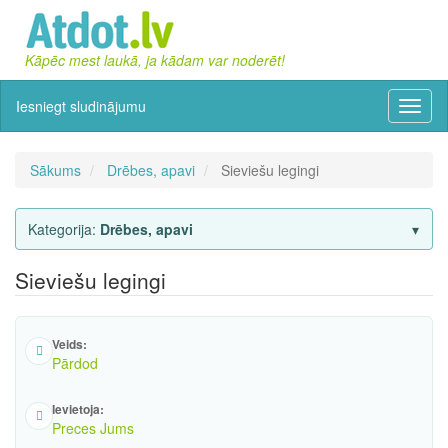
Kāpēc mest laukā, ja kādam var noderēt!
Iesniegt sludinājumu
Izvēln
Sākums
Drēbes, apavi
Sieviešu legingi
Kategorija:
Drēbes, apavi
Sieviešu legingi
Veids:
Pārdod
Ievietoja:
Preces Jums