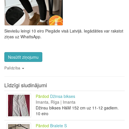
Sieviešu leingi 10 eiro Piegāde visā Latvijā. Iegādāties var rakstot
ziņas uz WhattsApp.
Nosūtīt ziņojumu
Palīdzība
Līdzīgi sludinājumi
Pārdod
Džinsa bikses
Imanta, Rīga | Imanta
Džinsu bikses H&M 152 cm uz 11-12 gadiem.
10 eiro
Pārdod
Bralete S