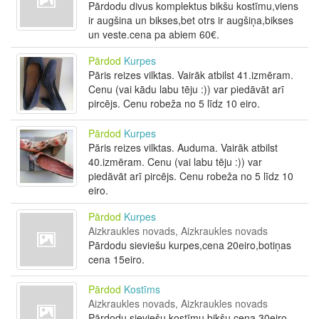
Pārdodu divus komplektus bikšu kostīmu,viens
ir augšina un bikses,bet otrs ir augšiņa,bikses
un veste.cena pa abiem 60€.
Pārdod
Kurpes
Pāris reizes vilktas. Vairāk atbilst 41.izmēram.
Cenu (vai kādu labu tēju :)) var piedāvāt arī
pircējs. Cenu robeža no 5 līdz 10 eiro.
Pārdod
Kurpes
Pāris reizes vilktas. Auduma. Vairāk atbilst
40.izmēram. Cenu (vai labu tēju :)) var
piedāvāt arī pircējs. Cenu robeža no 5 līdz 10
eiro.
Pārdod
Kurpes
Aizkraukles novads, Aizkraukles novads
Pārdodu sieviešu kurpes,cena 20eiro,botiņas
cena 15eiro.
Pārdod
Kostīms
Aizkraukles novads, Aizkraukles novads
Pārdodu sieviešu kostīmu bikšu.cena 30eiro.