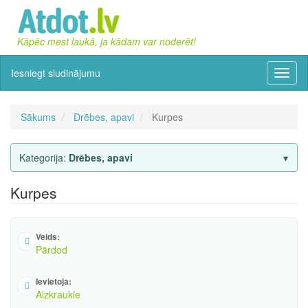
Kāpēc mest laukā, ja kādam var noderēt!
Iesniegt sludinājumu
Izvēln
Sākums
Drēbes, apavi
Kurpes
Kategorija:
Drēbes, apavi
Kurpes
Veids:
Pārdod
Ievietoja:
Aizkraukle