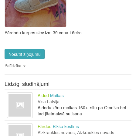
Pārdodu kurpes siev.izm.39.cena 16eiro.
Nosūtīt ziņojumu
Palīdzība
Līdzīgi sludinājumi
Atdod
Maikas
Visa Latvija
Atdodu zēnu maikas 160+ .situ pa Omniva bet
tad jāatmaksā sutisana
Pārdod
Bikšu kostims
Aizkraukles novads, Aizkraukles novads