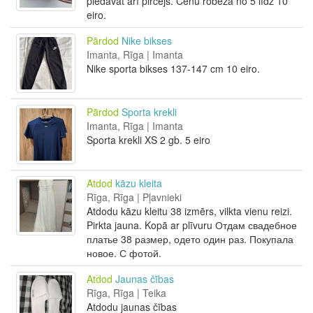
piedāvāt arī pircējs. Cenu robeža no 5 līdz 10
eiro.
Pārdod
Nike bikses
Imanta, Rīga | Imanta
Nike sporta bikses 137-147 cm 10 eiro.
Pārdod
Sporta krekli
Imanta, Rīga | Imanta
Sporta krekli XS 2 gb. 5 eiro
Atdod
kāzu kleita
Rīga, Rīga | Pļavnieki
Atdodu kāzu kleitu 38 izmērs, vilkta vienu reizi.
Pirkta jauna. Kopā ar plīvuru Отдам свадебное
платье 38 размер, одето один раз. Покупала
новое. С фотой.
Atdod
Jaunas čības
Rīga, Rīga | Teika
Atdodu jaunas čības