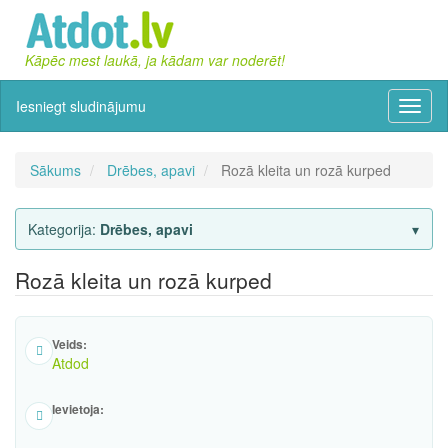
Kāpēc mest laukā, ja kādam var noderēt!
Iesniegt sludinājumu
Izvēln
Sākums
Drēbes, apavi
Rozā kleita un rozā kurped
Kategorija:
Drēbes, apavi
Rozā kleita un rozā kurped
Veids:
Atdod
Ievietoja: