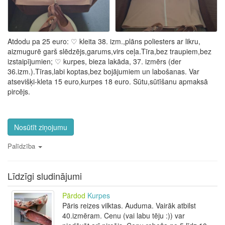
Atdodu pa 25 euro: ♡ kleita 38. izm.,plāns poliesters ar likru,
aizmugurē garš slēdzējs,garums,virs ceļa.Tīra,bez traupiem,bez
izstaipījumien; ♡ kurpes, bieza lakāda, 37. izmērs (der
36.izm.).Tīras,labi koptas,bez bojājumiem un labošanas. Var
atsevišķi-kleta 15 euro,kurpes 18 euro. Sūtu,sūtīšanu apmaksā
pircējs.
Nosūtīt ziņojumu
Palīdzība
Līdzīgi sludinājumi
Pārdod
Kurpes
Pāris reizes vilktas. Auduma. Vairāk atbilst
40.izmēram. Cenu (vai labu tēju :)) var