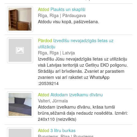
Atdod
Plaukts un skapīši
Rīga, Rīga | Pārdaugava
Atdodu visu kopā, pašizvešana.
Pārdod
Izvedīšu nevajadzīgās lietas uz
utilizāciju
Rīga, Rīga | Latvija
Izvedīšu Jūsu nevajadzīgās lietas uz utilizāciju
visā Latvijas teritorijā uz Getliņu EKO poligonu.
Strādāju arī brīvdienās. Zvaniet ar parastiem
zvaniem vai arī rakstiet uz WhatsApp
:20539214
Atdod
Atdodam izvelkamu dīvānu
Valteri, Jūrmala
Atdodam izvelkamu dīvānu, krāsa tumši
brūns,sēžamā daļa nedaudz nosēdēta. Izmēri:
240x110 (neizvilkts)
Atdod
3 litru burkas
Purvciems, Rīga | Purvciems