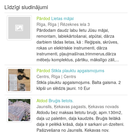
Līdzīgi sludinājumi
Pārdod
Lietas mājai
Rīga, Rīga | Rēzeknes iela 3
Pārdodam daudz labu lietu Jūsu mājai,
remontam, labiekārtošanai, atpūtai, dārza
darbiem tādas lietas, kā : Reģipsis, skrūves,
rokas un elektriskie instrumenti, dārza
instrumenti, pļaujmašīnas,trimmerus,dārza
mēbeļu komplektus, pārtiku, mākslīgo zāli,...
Pārdod
Stikla plauktu apgaismojums
Centrs, Rīga | Centrs
Stikla plauktu apgaismojums. Balta gaisma. 2
klipši un slēdzis jauni. 10 Eur
Atdod
Bruģis lietots.
Jaunsils, Ķekavas pagasts, Ķekavas novads
Atdodu bez maksas lietotu bruģi, apm.130m2,
daļa uz paletēm, daļa kaudzēs. Bruģis lielākā
daļa ir pelēkā krāsā, daļa ir sarkani un dzelteni.
Pašizvešana no Jaunsils, Ķekavas nov.