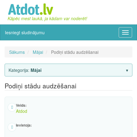
Kāpēc mest laukā, ja kādam var noderēt!
Iesniegt sludinājumu
Izvēln
Sākums
Mājai
Podiņi stādu audzēšanai
Kategorija:
Mājai
Podiņi stādu audzēšanai
Veids:
Atdod
Ievietoja: