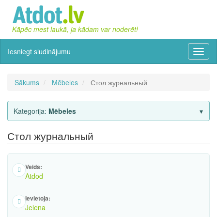
Kāpēc mest laukā, ja kādam var noderēt!
Iesniegt sludinājumu
Izvēln
Sākums
Mēbeles
Стол журнальный
Kategorija:
Mēbeles
Стол журнальный
Veids:
Atdod
Ievietoja:
Jelena