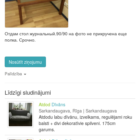
Отдам стол журнальный.90/90 на фото не прикручена еще
полка. Срочно.
Nosūtīt ziņojumu
Palīdzība
Līdzīgi sludinājumi
Atdod
Dīvāns
Sarkandaugava, Rīga | Sarkandaugava
Atdodu labu dīvānu, izvelkams, regulējami roku
balsti + divi dekoratīvie spilveni. 175cm
garums.