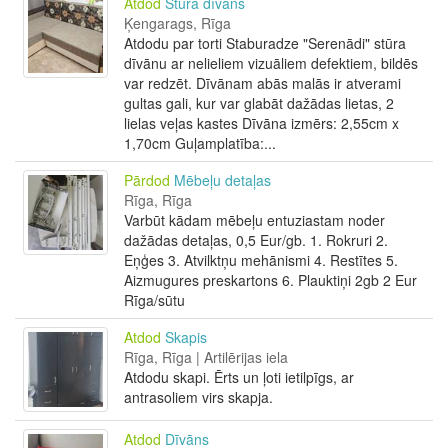
Atdod
Stūra dīvāns
Ķengarags, Rīga
Atdodu par torti Staburadze "Serenādi" stūra
dīvānu ar nelieliem vizuāliem defektiem, bildēs
var redzēt. Dīvānam abās malās ir atverami
gultas gali, kur var glabāt dažādas lietas, 2
lielas veļas kastes Dīvāna izmērs: 2,55cm x
1,70cm Guļamplatība:...
Pārdod
Mēbeļu detaļas
Rīga, Rīga
Varbūt kādam mēbeļu entuziastam noder
dažādas detaļas, 0,5 Eur/gb. 1. Rokruri 2.
Eņģes 3. Atvilktņu mehānismi 4. Restītes 5.
Aizmugures preskartons 6. Plauktiņi 2gb 2 Eur
Rīga/sūtu
Atdod
Skapis
Rīga, Rīga | Artilērijas iela
Atdodu skapi. Ērts un ļoti ietilpīgs, ar
antrasoliem virs skapja.
Atdod
Dīvāns