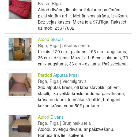
Brasa, Rīga
Atdod dīvānu, lietots ar lietojuma pazīmēm,
pleķi vietām arī ir. Mehānisms strāda, izlaižam.
Bez veļas kastes. Miera iela 97,Rìga. Rakstiet
uz mob. 25677632
Atdod
Skapīši
Rīga, Rīga | pilsētas centrs
Lielais: 120 cm - platums, 153 cm - augstums,
36 cm - dziļums. Mazais: 115 cm - platums, 70
cm - augstums, 36 cm - dziļums. Pašizvešana.
Pārdod
Atpūtas krēsli
Rīga, Rīga | Vecmilgrāvis
2gb atpūtas krēsli,ļoti labā stāvoklī, ļoti ērti,
stabili, tiko veikta krēslu auduma pārvilkšana,
krāsa nedaudz tumšāka kā bildē, brūngani
kakao krāsa, cena 50€ par katru.
Atdod
Divāns
Rīga, Rīga | Bruņinieku iela
Atdodu 2vietīgu dīvānu ar pašizvešanu.
Bonusā trīs lieli spilveni.