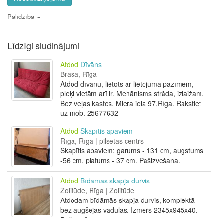
Palīdzība
Līdzīgi sludinājumi
Atdod
Dīvāns
Brasa, Rīga
Atdod dīvānu, lietots ar lietojuma pazīmēm,
pleķi vietām arī ir. Mehānisms strāda, izlaižam.
Bez veļas kastes. Miera iela 97,Rìga. Rakstiet
uz mob. 25677632
Atdod
Skapītis apaviem
Rīga, Rīga | pilsētas centrs
Skapītis apaviem: garums - 131 cm, augstums
-56 cm, platums - 37 cm. Pašizvešana.
Atdod
Bīdāmās skapja durvis
Zolitūde, Rīga | Zolitūde
Atdodam bīdāmās skapja durvis, komplektā
bez augšējās vadulas. Izmērs 2345x945x40.