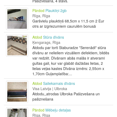
Pašizvešana, 4 stāvs.
Pārdod
Plauktiņi 2gb
Rīga, Rīga
Garšvielu plauktiņš 68,5cm x 11,5 cm 2 Eur
otrs ar izgriezumiem caurulēm bonusā
Atdod
Stūra dīvāns
Ķengarags, Rīga
Atdodu par torti Staburadze "Serenādi" stūra
dīvānu ar nelieliem vizuāliem defektiem, bildēs
var redzēt. Dīvānam abās malās ir atverami
gultas gali, kur var glabāt dažādas lietas, 2
lielas veļas kastes Dīvāna izmērs: 2,55cm x
1,70cm Guļamplatība:...
Atdod
Saliekamais dīvāns
Visa Latvija | Ulbroka
Atdodu,,atrodas Ulbroka Pašizvešana un
pašiznešana
Pārdod
Mēbeļu detaļas
Rīga, Rīga