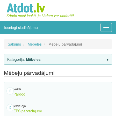
Kāpēc mest laukā, ja kādam var noderēt!
Iesniegt sludinājumu
Izvēln
Sākums
Mēbeles
Mēbeļu pārvadājumi
Kategorija:
Mēbeles
Mēbeļu pārvadājumi
Veids:
Pārdod
Ievietoja:
EPS pārvadājumi