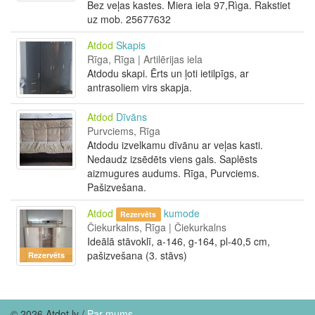
Bez veļas kastes. Miera iela 97,Rìga. Rakstiet
uz mob. 25677632
Atdod
Skapis
Rīga, Rīga | Artilērijas iela
Atdodu skapi. Ērts un ļoti ietilpīgs, ar
antrasoliem virs skapja.
Atdod
Dīvāns
Purvciems, Rīga
Atdodu izvelkamu dīvānu ar veļas kasti.
Nedaudz izsēdēts viens gals. Saplēsts
aizmugures audums. Rīga, Purvciems.
Pašizvešana.
Atdod
kumode
Rezervēts
Čiekurkalns, Rīga | Čiekurkalns
Ideālā stāvoklī, a-146, g-164, pl-40,5 cm,
pašizvešana (3. stāvs)
Rezervēts
© 2026 Atdot.lv /
Par mums