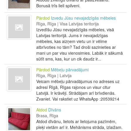
Bonusā trīs lieli spilveni.
Pārdod
Izvedu Jūsu nevajadzīgās mēbeles
Rīga, Rīga | Visa Latvijas teritorija
Izvedīšu Jūsu nevajadzīgās mēbeles, visā
Latvijas teritorijā. Jums ir nevajadzīgas
mēbeles, kas aizņem vietu un ir vēlme
atbrīvoties no tām? Tad droši sazinieties ar
mani un par visu vienosimies. Labāk ir sākumā
sūtīt sms, kas, kur un cik daudz ir...
Pārdod
Mēbeļu pārvadājumi
Rīga, Rīga | Latvija
Veicam mēbeļu pārvadājumus no adreses uz
adresi Rīgā, Rīgas rajonos un visur citur
Latvijā. Ir krāvēji. Strādājam arī brīvdienās.
Zvaniet. Vai rakstiet uz WhatsApp :20539214
Atdod
Dīvāns
Brasa, Rīga
Atdod dīvānu, lietots ar lietojuma pazīmēm,
pleķi vietām arī ir. Mehānisms strāda, izlaižam.