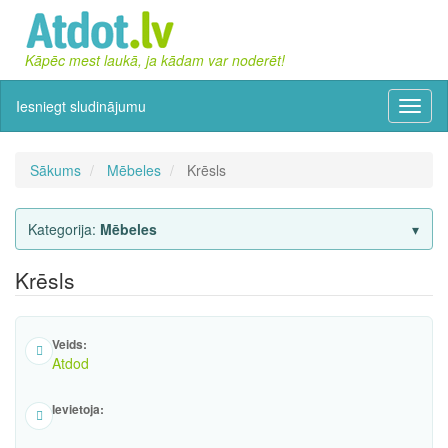
Kāpēc mest laukā, ja kādam var noderēt!
Iesniegt sludinājumu
Izvēln
Sākums
Mēbeles
Krēsls
Kategorija:
Mēbeles
Krēsls
Veids:
Atdod
Ievietoja: