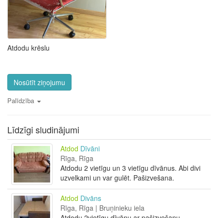
Atdodu krēslu
Nosūtīt ziņojumu
Palīdzība
Līdzīgi sludinājumi
Atdod
Dīvāni
Rīga, Rīga
Atdodu 2 vietīgu un 3 vietīgu dīvānus. Abi divi
uzvelkami un var gulēt. Pašizvešana.
Atdod
Divāns
Rīga, Rīga | Bruņinieku iela
Atdodu 2vietīgu dīvānu ar pašizvešanu.