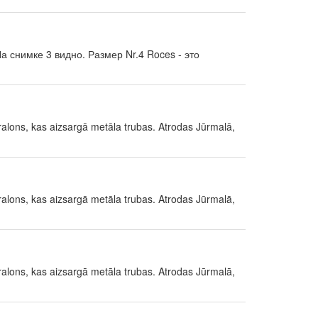
а снимке 3 видно. Размер Nr.4 Roces - это
 paralons, kas aizsargā metāla trubas. Atrodas Jūrmalā,
 paralons, kas aizsargā metāla trubas. Atrodas Jūrmalā,
 paralons, kas aizsargā metāla trubas. Atrodas Jūrmalā,