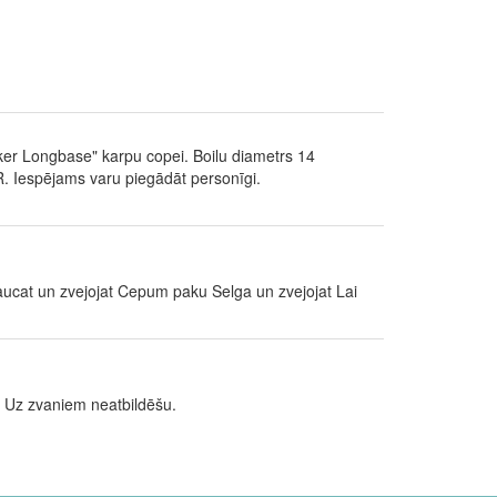
ker Longbase" karpu copei. Boilu diametrs 14
R. Iespējams varu piegādāt personīgi.
cat un zvejojat Cepum paku Selga un zvejojat Lai
u. Uz zvaniem neatbildēšu.