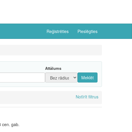
Reģistrēties
Pieslēgties
Attālums
Meklēt
Notīrīt filtrus
8 cen. gab.