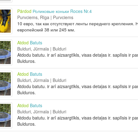
Pārdod
Роликовые коньки Roces Nr.4
Purvciems, Rīga | Purvciems
10 евро, так как отсутствуют ленты переднего крепления. Н
европейский 38 или 245 мм.
Atdod
Batuts
Bulduri, Jūrmala | Bulduri
Atdodu batutu. ir arî aizsargtīkls, visas detaļas ir. saplīsis ir
Bulduros.
Atdod
Batuts
Bulduri, Jūrmala | Bulduri
Atdodu batutu. ir arî aizsargtīkls, visas detaļas ir. saplīsis ir
Bulduros.
Atdod
Batuts
Bulduri, Jūrmala | Bulduri
Atdodu batutu. ir arî aizsargtīkls, visas detaļas ir. saplīsis ir
Bulduros.