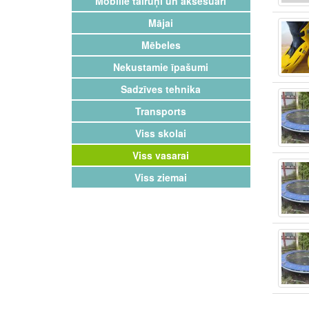
Mobilie tālruņi un aksesuāri
Mājai
Mēbeles
Nekustamie īpašumi
Sadzīves tehnika
Transports
Viss skolai
Viss vasarai
Viss ziemai