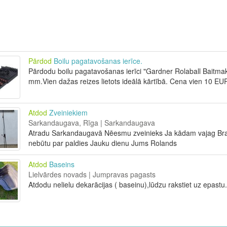
Pārdod
Boilu pagatavošanas ierīce.
Pārdodu boilu pagatavošanas ierīci "Gardner Rolaball Baitma
mm.Vien dažas reizes lietots ideālā kārtībā. Cena vien 10 EU
Atdod
Zveiniekiem
Sarkandaugava, Rīga | Sarkandaugava
Atradu Sarkandaugavā Nēesmu zveinieks Ja kādam vajag Brau
nebūtu par paldies Jauku dienu Jums Rolands
Atdod
Baseins
Lielvārdes novads | Jumpravas pagasts
Atdodu nelielu dekarācijas ( baseinu),lūdzu rakstiet uz epast