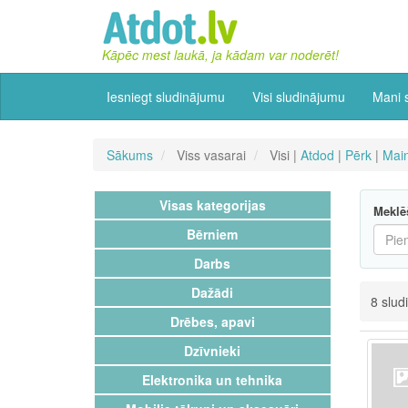
Kāpēc mest laukā, ja kādam var noderēt!
Iesniegt sludinājumu
Visi sludinājumu
Mani 
Sākums
Viss vasarai
Visi |
Atdod
|
Pērk
|
Mai
Visas kategorijas
Meklē
Bērniem
Darbs
Dažādi
8 slud
Drēbes, apavi
Dzīvnieki
Elektronika un tehnika