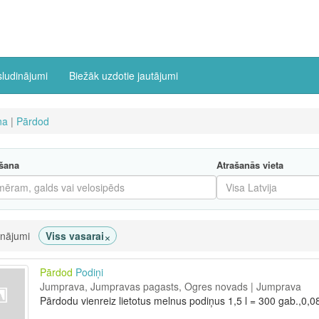
sludinājumi
Biežāk uzdotie jautājumi
na
|
Pārdod
šana
Atrašanās vieta
×
inājumi
Viss vasarai
Pārdod
Podiņi
Jumprava, Jumpravas pagasts, Ogres novads | Jumprava
Pārdodu vienreiz lietotus melnus podiņus 1,5 l = 300 gab.,0,0