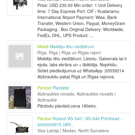
Price: USD 230.00 Min order: 1 Unit Delivery
time: 7 Day Express Port: CIF / Kualanamu
International Airport Payment: Wise, Bank
Transfer, Western Union, Paypal, MoneyGram
Packaging : Box Original Delivery: Worldwide,
FedEx, DHL, UPS Product: ...
Meklē
Meklēju lētu viedtālruni
Rīga, Rīga | Rīga un Rīgas rajoni
Meklēju lētu viedtālruni. Lietotu. Galvenais lai ir
ejošs, labs ekrāns un + lādētājs. Nopirkšu.
Sūtiet piedāvājumus uz WhatsApp :20539214
Aizbraukšu pakaļ Rīgā un Rīgas rajonos.
Pārdod
Planšete
Aizkraukles novads, Aizkraukles novads |
Aizkraukle
Pārdodu planšeti,cena 180eiro.
Pārdod
Roland VG-540 / VG-640 Printhead -
6000005975 (ARI...
Visa Latvija | Medan, North Sumatera