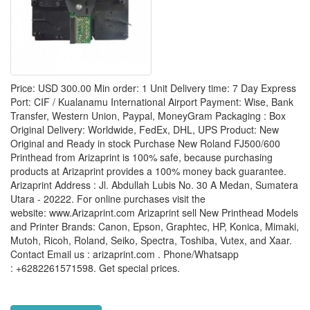
Price: USD 300.00 Min order: 1 Unit Delivery time: 7 Day Express
Port: CIF / Kualanamu International Airport Payment: Wise, Bank
Transfer, Western Union, Paypal, MoneyGram Packaging : Box
Original Delivery: Worldwide, FedEx, DHL, UPS Product: New
Original and Ready in stock Purchase New Roland FJ500/600
Printhead from Arizaprint is 100% safe, because purchasing
products at Arizaprint provides a 100% money back guarantee.
Arizaprint Address : Jl. Abdullah Lubis No. 30 A Medan, Sumatera
Utara - 20222. For online purchases visit the
website: www.Arizaprint.com Arizaprint sell New Printhead Models
and Printer Brands: Canon, Epson, Graphtec, HP, Konica, Mimaki,
Mutoh, Ricoh, Roland, Seiko, Spectra, Toshiba, Vutex, and Xaar.
Contact Email us : arizaprint.com . Phone/Whatsapp
: +6282261571598. Get special prices.