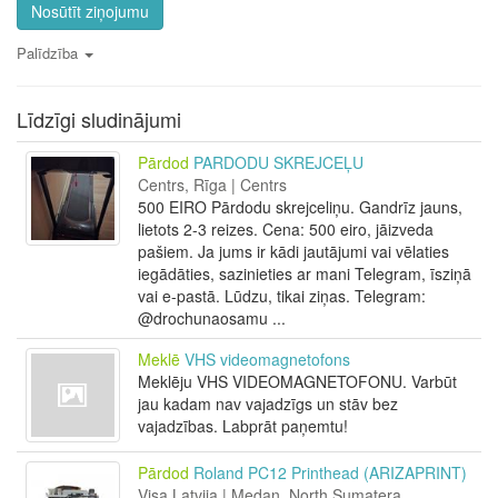
Nosūtīt ziņojumu
Palīdzība
Līdzīgi sludinājumi
Pārdod
PARDODU SKREJCEĻU
Centrs, Rīga | Centrs
500 EIRO Pārdodu skrejceliņu. Gandrīz jauns,
lietots 2-3 reizes. Cena: 500 eiro, jāizveda
pašiem. Ja jums ir kādi jautājumi vai vēlaties
iegādāties, sazinieties ar mani Telegram, īsziņā
vai e-pastā. Lūdzu, tikai ziņas. Telegram:
@drochunaosamu ...
Meklē
VHS videomagnetofons
Meklēju VHS VIDEOMAGNETOFONU. Varbūt
jau kadam nav vajadzīgs un stāv bez
vajadzības. Labprāt paņemtu!
Pārdod
Roland PC12 Printhead (ARIZAPRINT)
Visa Latvija | Medan, North Sumatera