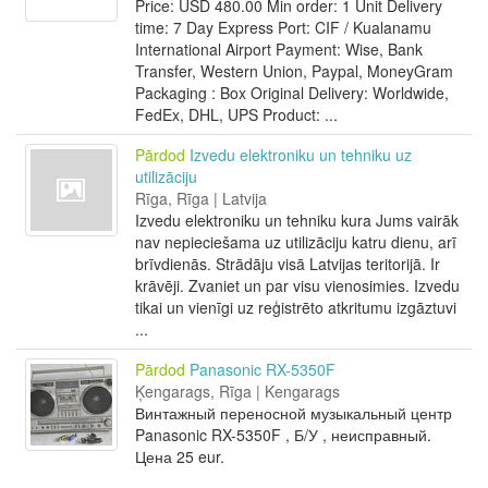
Price: USD 480.00 Min order: 1 Unit Delivery
time: 7 Day Express Port: CIF / Kualanamu
International Airport Payment: Wise, Bank
Transfer, Western Union, Paypal, MoneyGram
Packaging : Box Original Delivery: Worldwide,
FedEx, DHL, UPS Product: ...
Pārdod
Izvedu elektroniku un tehniku uz
utilizāciju
Rīga, Rīga | Latvija
Izvedu elektroniku un tehniku kura Jums vairāk
nav nepieciešama uz utilizāciju katru dienu, arī
brīvdienās. Strādāju visā Latvijas teritorijā. Ir
krāvēji. Zvaniet un par visu vienosimies. Izvedu
tikai un vienīgi uz reģistrēto atkritumu izgāztuvi
...
Pārdod
Panasonic RX-5350F
Ķengarags, Rīga | Kengarags
Винтажный переносной музыкальный центр
Panasonic RX-5350F , Б/У , неисправный.
Цена 25 eur.