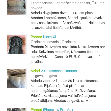
Lapmežciems, Lapmežciema pagasts, Tukuma
novads
Atdodu divguļamo dīvānu, 140 cm plats..
Atrodas Lapmežciemā, šobrīd izjauktā stāvoklī,
bet visas skrūves ir. Ar pašizvešanu. Nekas nav
salauzts, labā lietošanas kārtībā.
Pārdod
Kleita XL
Ozolnieku novads | Ozolnieki
Pārdodu XL izmēra nevalkātu kleitu. Izmērs par
lielu. Kokvilnas materiāls, izšuvuma tipa, ar
apakšvārkiem. Cena 10 EUR. Cenu var runāt,
ja vēlas.
Atdod
20l plastmasas kannas
Jelgava, Jelgava
Atdodu vienreiz lietotas 20 litru plastmasas
kannas. Bijušas rūpnīcā pildītas ar
automazgāšanas šampūnu. Pašizvešana.
Priekšroka visa apjoma vai lielākā apjoma
piedāvātājam. Atrodas Jelgavā. ss.lv
Pārdod
iPhone 16 Pro Max