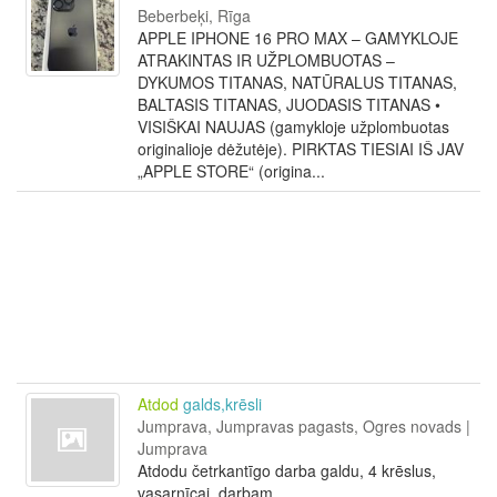
Beberbeķi, Rīga
APPLE IPHONE 16 PRO MAX – GAMYKLOJE
ATRAKINTAS IR UŽPLOMBUOTAS –
DYKUMOS TITANAS, NATŪRALUS TITANAS,
BALTASIS TITANAS, JUODASIS TITANAS •
VISIŠKAI NAUJAS (gamykloje užplombuotas
originalioje dėžutėje). PIRKTAS TIESIAI IŠ JAV
„APPLE STORE“ (origina...
Atdod
galds,krēsli
Jumprava, Jumpravas pagasts, Ogres novads |
Jumprava
Atdodu četrkantīgo darba galdu, 4 krēslus,
vasarnīcai, darbam