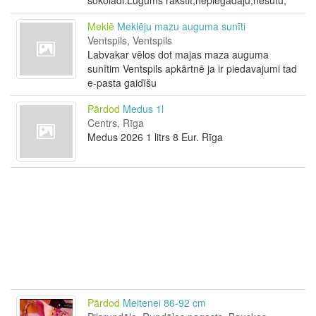
sokoladi.Lūgums rakstit,nepiegādāju,nesūtu,
Meklē
Meklēju mazu auguma sunīti
Ventspils, Ventspils
Labvakar vēlos dot majas maza auguma
sunītim Ventspils apkārtnē ja ir piedavajumi tad
e-pasta gaidīšu
Pārdod
Medus 1l
Centrs, Rīga
Medus 2026 1 litrs 8 Eur. Rīga
Pārdod
Meitenei 86-92 cm