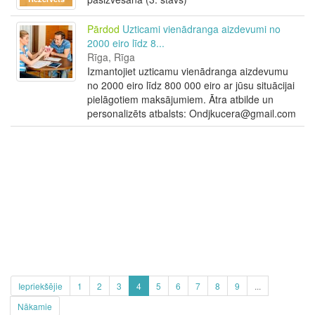
Pārdod
Uzticami vienādranga aizdevumi no
2000 eiro līdz 8...
Rīga, Rīga
Izmantojiet uzticamu vienādranga aizdevumu
no 2000 eiro līdz 800 000 eiro ar jūsu situācijai
pielāgotiem maksājumiem. Ātra atbilde un
personalizēts atbalsts: Ondjkucera@gmail.com
Iepriekšējie
1
2
3
4
5
6
7
8
9
...
Nākamie