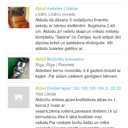
Atdod
mebeles Līvānos
Līvāni, Līvānu novads
Atdodu kā dāvanu 3 nodalījumu finierētu
sekciju ar bēniņu atvilktnēm. Augstums 2,40
cm. Atdodu arī nelielu skapi un mīksto mēbeļu
komplektu "Sabina" no Čehijas, kurā ietilpst divi
atpūtas krēsli un saliekāma dīvāngulta. Vēl
atdodu tualetes galdiņu ar...
Atdod
Motociklu braucamo
Rīga, Rīga | Plavnieki
Atdodam bernu motociklu 3-4 gadiem,braukt ar
kajām ,Par sūlam,naškiem garšigiem bērnam.
Atdod
Drebes apavi 122-128,128-134,31,32,33
Visa Latvija
Atdochu drebes,apavi,kvalitativas,labas,no 1
berna,2 maisi ar
vasara,ziema,rudens,pavasara drebem,t.k uz
bernudarzu,Viss ir laba kvalitate maz
valkats.Par neskafe burku kafiju un milka