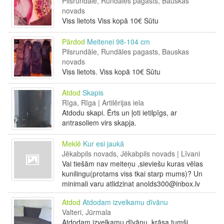
Pilsrundāle, Rundāles pagasts, Bauskas
novads
Viss lietots Viss kopā 10€ Sūtu
Pārdod
Meitenei 98-104 cm
Pilsrundāle, Rundāles pagasts, Bauskas
novads
Viss lietots. Viss kopā 10€ Sūtu
Atdod
Skapis
Rīga, Rīga | Artilērijas iela
Atdodu skapi. Ērts un ļoti ietilpīgs, ar
antrasoliem virs skapja.
Meklē
Kur esi jaukā
Jēkabpils novads, Jēkabpils novads | Līvani
Vai tiešām nav meiteņu ,sieviešu kuras vēlas
kunilingu(protams viss tkai starp mums)? Un
minimali varu atlidzinat anolds300@inbox.lv
Atdod
Atdodam izvelkamu dīvānu
Valteri, Jūrmala
Atdodam izvelkamu dīvānu, krāsa tumši