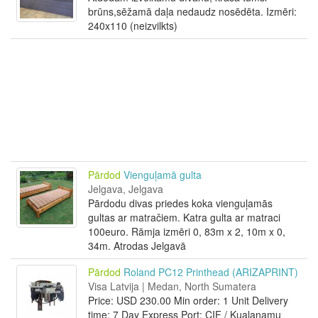
brūns,sēžamā daļa nedaudz nosēdēta. Izmēri:
240x110 (neizvilkts)
Pārdod
Vienguļamā gulta
Jelgava, Jelgava
Pārdodu divas priedes koka vienguļamās
gultas ar matračiem. Katra gulta ar matraci
100euro. Rāmja izmēri 0, 83m x 2, 10m x 0,
34m. Atrodas Jelgavā
Pārdod
Roland PC12 Printhead (ARIZAPRINT)
Visa Latvija | Medan, North Sumatera
Price: USD 230.00 Min order: 1 Unit Delivery
time: 7 Day Express Port: CIF / Kualanamu