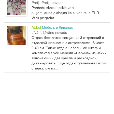
Preiļi, Preiļu novads
Pārdodu skaistu stikla vāzi
puķēm,jauna,glabājās kā suvenīrs. 5 EUR.
Varu piegādāt.
Atdod
Мебель в Ливанах
Līvāni, Līvānu novads
Отдаю бесплатно секцию из 3 отделений с
отделкой шпоном и с антресолями. Высота
2,40 см. Также отдаю небольшой шкаф и
комплект мягкой мебели «Сабина» из Чехии,
включающий два кресла и раскладной
диван-кровать. Еще отдаю туалетный столик
с зеркалом из...