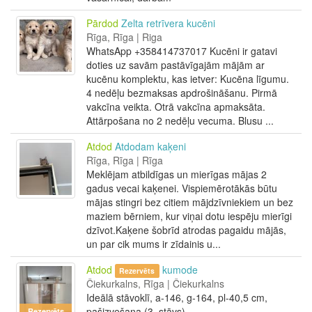
Pārdod
Zelta retrīvera kucēni
Rīga, Rīga | Riga
WhatsApp +358414737017 Kucēni ir gatavi
doties uz savām pastāvīgajām mājām ar
kucēnu komplektu, kas ietver: Kucēna līgumu.
4 nedēļu bezmaksas apdrošināšanu. Pirmā
vakcīna veikta. Otrā vakcīna apmaksāta.
Attārpošana no 2 nedēļu vecuma. Blusu ...
Atdod
Atdodam kaķeni
Rīga, Rīga | Rīga
Meklējam atbildīgas un mierīgas mājas 2
gadus vecai kaķenei. Vispiemērotākās būtu
mājas stingri bez citiem mājdzīvniekiem un bez
maziem bērniem, kur viņai dotu iespēju mierīgi
dzīvot.Kaķene šobrīd atrodas pagaidu mājās,
un par cik mums ir zīdainis u...
Atdod
kumode
Rezervēts
Čiekurkalns, Rīga | Čiekurkalns
Ideālā stāvoklī, a-146, g-164, pl-40,5 cm,
pašizvešana (3. stāvs)
Rezervēts