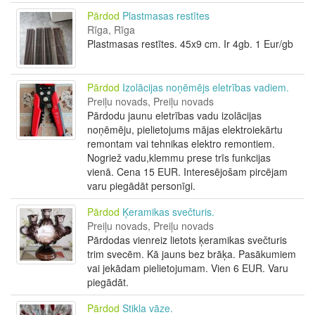
Pārdod
Plastmasas restītes
Rīga, Rīga
Plastmasas restītes. 45x9 cm. Ir 4gb. 1 Eur/gb
Pārdod
Izolācijas noņēmējs eletrības vadiem.
Preiļu novads, Preiļu novads
Pārdodu jaunu eletrības vadu izolācijas
noņēmēju, pielietojums mājas elektroiekārtu
remontam vai tehnikas elektro remontiem.
Nogriež vadu,klemmu prese trīs funkcijas
vienā. Cena 15 EUR. Interesējošam pircējam
varu piegādāt personīgi.
Pārdod
Ķeramikas svečturis.
Preiļu novads, Preiļu novads
Pārdodas vienreiz lietots ķeramikas svečturis
trim svecēm. Kā jauns bez brāķa. Pasākumiem
vai jekādam pielietojumam. Vien 6 EUR. Varu
piegādāt.
Pārdod
Stikla vāze.